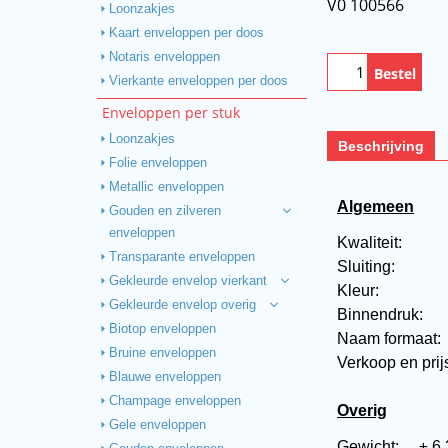
V0 100566
Loonzakjes
Kaart enveloppen per doos
Notaris enveloppen
Bestel
Vierkante enveloppen per doos
Enveloppen per stuk
Loonzakjes
Beschrijving
Folie enveloppen
Metallic enveloppen
Algemeen
Gouden en zilveren
enveloppen
Kwaliteit:
Transparante enveloppen
Sluiting:
Gekleurde envelop vierkant
Kleur:
Gekleurde envelop overig
Binnendruk:
Biotop enveloppen
Naam formaat
Bruine enveloppen
Verkoop en prij
Blauwe enveloppen
Champage enveloppen
Overig
Gele enveloppen
Gewicht:
± 6,