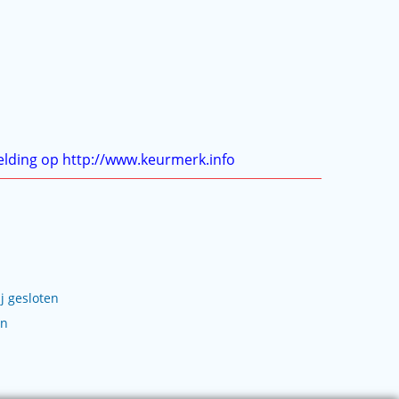
j gesloten
en