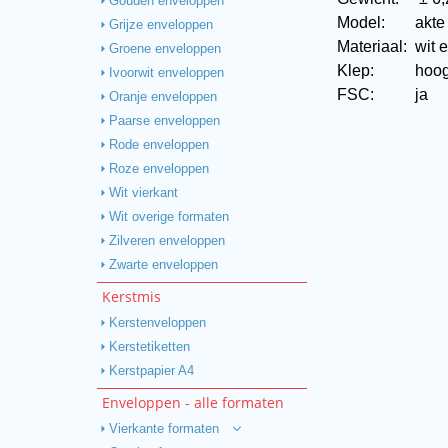
Gouden enveloppen
Model:
akte
Grijze enveloppen
Materiaal:
wit 
Groene enveloppen
Klep:
hoog
Ivoorwit enveloppen
FSC:
ja
Oranje enveloppen
Paarse enveloppen
Rode enveloppen
Roze enveloppen
Wit vierkant
Wit overige formaten
Zilveren enveloppen
Zwarte enveloppen
Kerstmis
Kerstenveloppen
Kerstetiketten
Kerstpapier A4
Enveloppen - alle formaten
Vierkante formaten