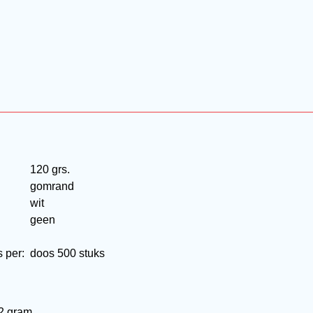
120 grs.
gomrand
wit
geen
:
s per:
doos 500 stuks
2 gram