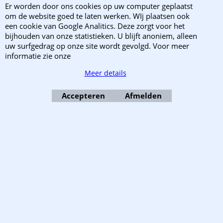
Er worden door ons cookies op uw computer geplaatst
Retourzendingen
om de website goed te laten werken. WIj plaatsen ook
een cookie van Google Analitics. Deze zorgt voor het
Klachten?
bijhouden van onze statistieken. U blijft anoniem, alleen
uw surfgedrag op onze site wordt gevolgd. Voor meer
informatie zie onze
Meer details
Copyright 2003-2025 EnvelopShop. Alle rechten voorbehouden. EnvelopShop is
onderdeel van Webb Trade B.V..
Accepteren
Afmelden
Webwinkel gemaakt met ShopFactory webwinkel software.