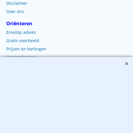
Disclaimer
Over ons
Oriënteren
Envelop advies
Gratis voorbeeld
Prijzen en kortingen
Verzendkosten
Levertijd
Bestellen
Winkelwagen
Bestellen
Betalen
Levering
Verzending
Wanneer zijn wij gesloten