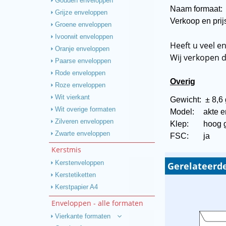
Gouden enveloppen
Naam formaat
Grijze enveloppen
Verkoop en prij
Groene enveloppen
Ivoorwit enveloppen
Heeft u veel e
Oranje enveloppen
Wij verkopen 
Paarse enveloppen
Rode enveloppen
Overig
Roze enveloppen
Wit vierkant
Gewicht:
± 8,6
Wit overige formaten
Model:
akte 
Zilveren enveloppen
Klep:
hoog g
Zwarte enveloppen
FSC:
ja
Kerstmis
Kerstenveloppen
Gerelateerd
Kerstetiketten
Kerstpapier A4
Enveloppen - alle formaten
Vierkante formaten