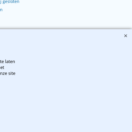
j gesloten
en
ebb Trade B.V..
te laten
het
nze site