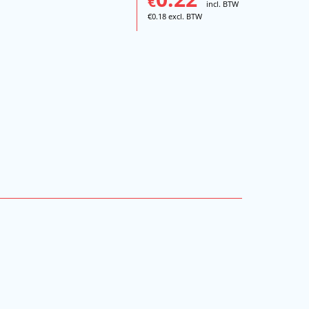
€
incl. BTW
€
0.18
excl. BTW