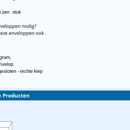
:
s per:
stuk
nveloppen nodig?
deze enveloppen ook
.
 gram,
envelop
esloten - rechte klep
e Producten