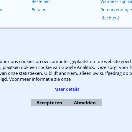
Bestellen
Wanneer zijn wi
en
Betalen
Retourzending
Klachten?
-2025 EnvelopShop. Alle rechten voorbehouden. EnvelopShop is onderdeel van W
Webwinkel gemaakt met ShopFactory webwinkel software.
door ons cookies op uw computer geplaatst om de website goed 
j plaatsen ook een cookie van Google Analitics. Deze zorgt voor 
an onze statistieken. U blijft anoniem, alleen uw surfgedrag op o
lgd. Voor meer informatie zie onze
Meer details
Accepteren
Afmelden