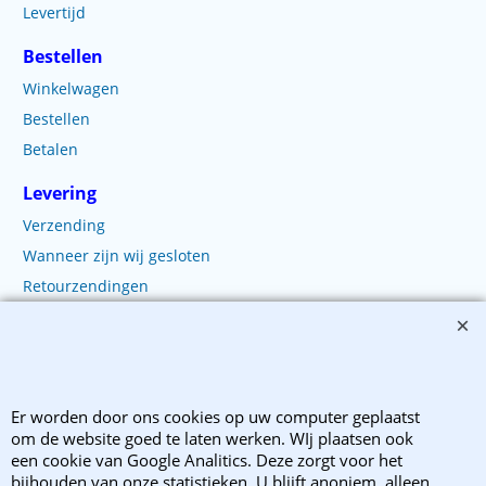
Levertijd
Bestellen
Winkelwagen
Bestellen
Betalen
Levering
Verzending
Wanneer zijn wij gesloten
Retourzendingen
Klachten?
Copyright 2003-2025 EnvelopShop. Alle rechten voorbehouden. EnvelopShop is
Er worden door ons cookies op uw computer geplaatst
onderdeel van Webb Trade B.V..
om de website goed te laten werken. WIj plaatsen ook
een cookie van Google Analitics. Deze zorgt voor het
bijhouden van onze statistieken. U blijft anoniem, alleen
Webwinkel gemaakt met ShopFactory webwinkel software.