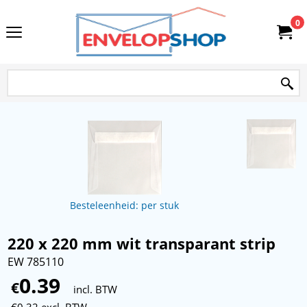
0
Besteleenheid: per stuk
220 x 220 mm wit transparant strip
EW 785110
0.39
€
incl. BTW
€
0.32
excl. BTW