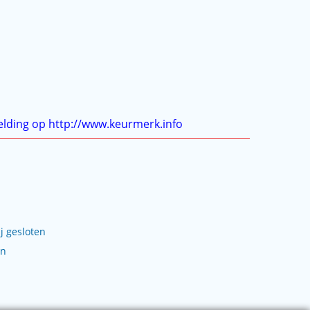
j gesloten
en