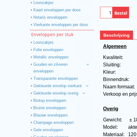
Loonzakjes
Kaart enveloppen per doos
Bestel
Notaris enveloppen
Vierkante enveloppen per doos
Enveloppen per stuk
Beschrijving
Loonzakjes
Algemeen
Folie enveloppen
Kwaliteit:
Metallic enveloppen
Sluiting:
Gouden en zilveren
enveloppen
Kleur:
Transparante enveloppen
Binnendruk:
Gekleurde envelop vierkant
Naam formaat
Gekleurde envelop overig
Verkoop en prij
Biotop enveloppen
Bruine enveloppen
Overig
Blauwe enveloppen
Gewicht:
± 1
Champage enveloppen
Model:
akt
Gele enveloppen
Materiaal:
120