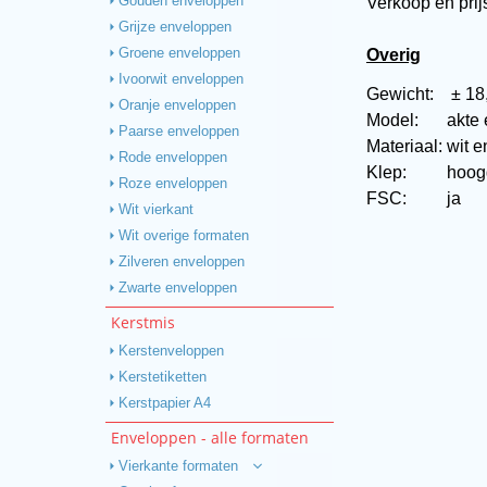
Verkoop en prij
Gouden enveloppen
Grijze enveloppen
Overig
Groene enveloppen
Ivoorwit enveloppen
Gewicht:
± 18
Oranje enveloppen
Model:
akte
Paarse enveloppen
Materiaal:
wit 
Rode enveloppen
Klep:
hoogg
Roze enveloppen
FSC:
ja
Wit vierkant
Wit overige formaten
Zilveren enveloppen
Zwarte enveloppen
Kerstmis
Kerstenveloppen
Kerstetiketten
Kerstpapier A4
Enveloppen - alle formaten
Vierkante formaten