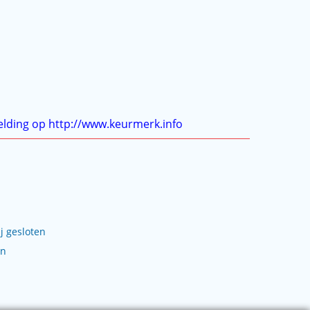
j gesloten
en