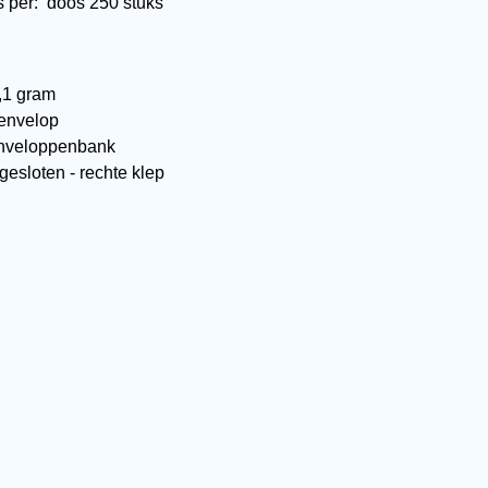
s per:
doos 250 stuks
,1 gram
 envelop
enveloppenbank
esloten - rechte klep