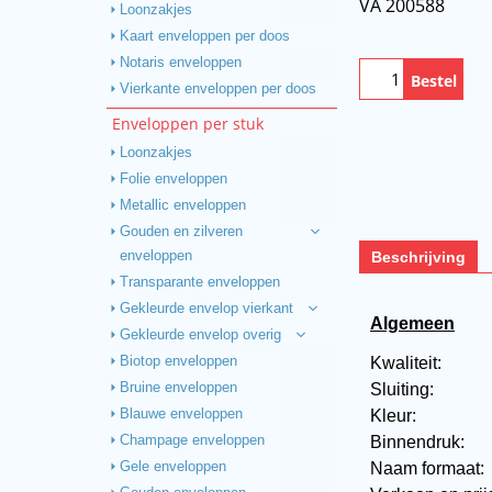
VA 200588
Loonzakjes
Kaart enveloppen per doos
Notaris enveloppen
Bestel
Vierkante enveloppen per doos
Enveloppen per stuk
Loonzakjes
Folie enveloppen
Metallic enveloppen
Gouden en zilveren
Beschrijving
enveloppen
Transparante enveloppen
Gekleurde envelop vierkant
Algemeen
Gekleurde envelop overig
Kwaliteit:
Biotop enveloppen
Sluiting:
Bruine enveloppen
Kleur:
Blauwe enveloppen
Binnendruk:
Champage enveloppen
Naam formaat
Gele enveloppen