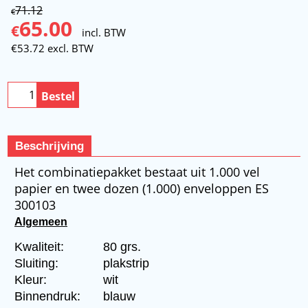
71.12
€
65.00
€
incl. BTW
€
53.72
excl. BTW
Bestel
Beschrijving
Het combinatiepakket bestaat uit 1.000 vel
papier en twee dozen (1.000) enveloppen ES
300103
Algemeen
Kwaliteit:
80 grs.
Sluiting:
plakstrip
Kleur:
wit
Binnendruk:
blauw