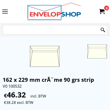
0
162 x 229 mm crÃ¨me 90 grs strip
V0 100532
46.32
€
incl. BTW
€
38.28
excl. BTW