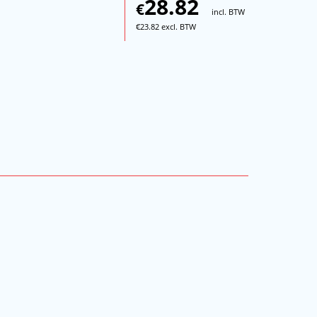
28.82
€
incl. BTW
€
23.82
excl. BTW