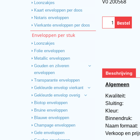
V0 200568
Loonzakjes
Kaart enveloppen per doos
Notaris enveloppen
Bestel
Vierkante enveloppen per doos
Enveloppen per stuk
Loonzakjes
Folie enveloppen
Metallic enveloppen
Gouden en zilveren
Beschrijving
enveloppen
Transparante enveloppen
Algemeen
Gekleurde envelop vierkant
Kwaliteit:
Gekleurde envelop overig
Sluiting:
Biotop enveloppen
Kleur:
Bruine enveloppen
Binnendruk:
Blauwe enveloppen
Naam formaat
Champage enveloppen
Verkoop en prij
Gele enveloppen