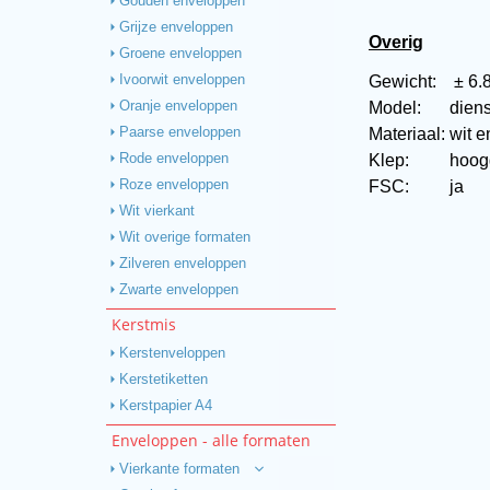
Gouden enveloppen
Grijze enveloppen
Overig
Groene enveloppen
Gewicht:
± 6.
Ivoorwit enveloppen
Model:
dien
Oranje enveloppen
Materiaal:
wit 
Paarse enveloppen
Klep:
hoogg
Rode enveloppen
FSC:
ja
Roze enveloppen
Wit vierkant
Wit overige formaten
Zilveren enveloppen
Zwarte enveloppen
Kerstmis
Kerstenveloppen
Kerstetiketten
Kerstpapier A4
Enveloppen - alle formaten
Vierkante formaten