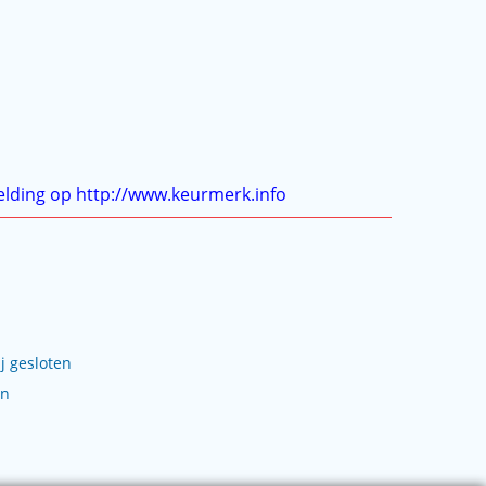
j gesloten
en