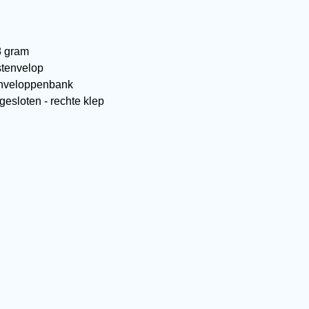
8 gram
stenvelop
enveloppenbank
esloten - rechte klep