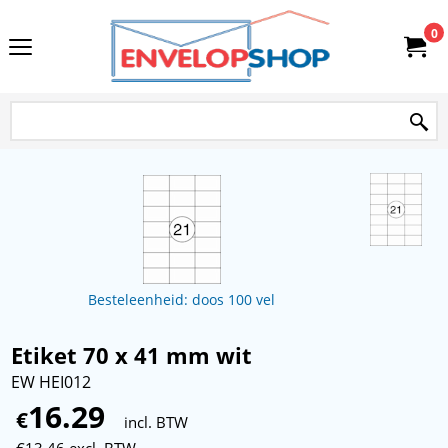
0
Besteleenheid: doos 100 vel
Etiket 70 x 41 mm wit
EW HEI012
16.29
€
incl. BTW
€
13.46
excl. BTW