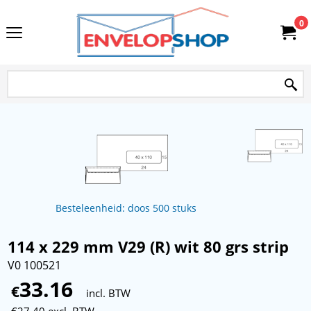
0
Besteleenheid: doos 500 stuks
114 x 229 mm V29 (R) wit 80 grs strip
V0 100521
33.16
€
incl. BTW
€
27.40
excl. BTW