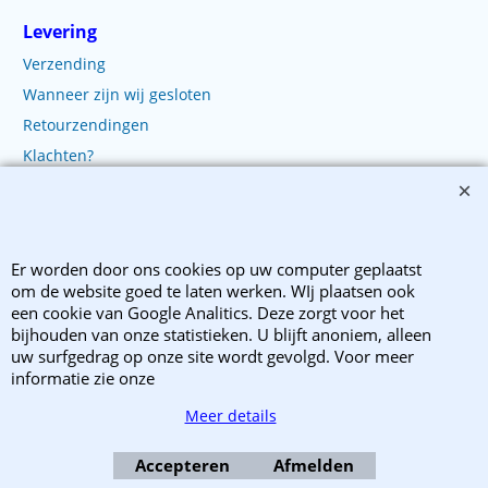
Levering
Verzending
Wanneer zijn wij gesloten
Retourzendingen
Klachten?
Copyright 2003-2025 EnvelopShop. Alle rechten voorbehouden. EnvelopShop is
Er worden door ons cookies op uw computer geplaatst
onderdeel van Webb Trade B.V..
om de website goed te laten werken. WIj plaatsen ook
een cookie van Google Analitics. Deze zorgt voor het
Webwinkel gemaakt met ShopFactory webwinkel software.
bijhouden van onze statistieken. U blijft anoniem, alleen
uw surfgedrag op onze site wordt gevolgd. Voor meer
informatie zie onze
Meer details
Accepteren
Afmelden