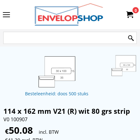
0
Besteleenheid: doos 500 stuks
114 x 162 mm V21 (R) wit 80 grs strip
V0 100907
50.08
€
incl. BTW
€
41.39
excl. BTW