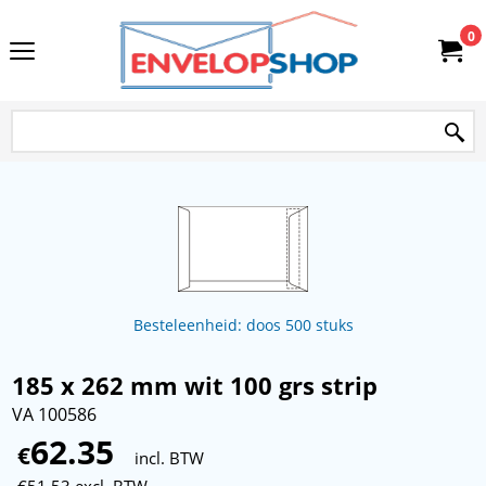
0
Besteleenheid: doos 500 stuks
185 x 262 mm wit 100 grs strip
VA 100586
62.35
€
incl. BTW
€
51.53
excl. BTW