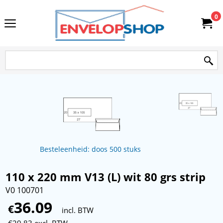
0
Besteleenheid: doos 500 stuks
110 x 220 mm V13 (L) wit 80 grs strip
V0 100701
36.09
€
incl. BTW
€
29.83
excl. BTW