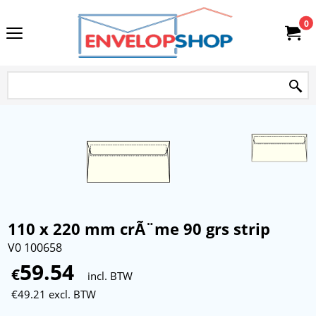
0
110 x 220 mm crÃ¨me 90 grs strip
V0 100658
59.54
€
incl. BTW
€
49.21
excl. BTW