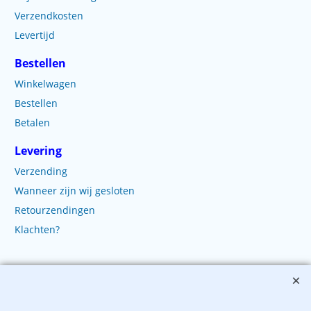
Verzendkosten
Levertijd
Bestellen
Winkelwagen
Bestellen
Betalen
Levering
Verzending
Wanneer zijn wij gesloten
Retourzendingen
Klachten?
Copyright 2003-2025 EnvelopShop. Alle rechten voorbehouden. EnvelopShop is
onderdeel van Webb Trade B.V..