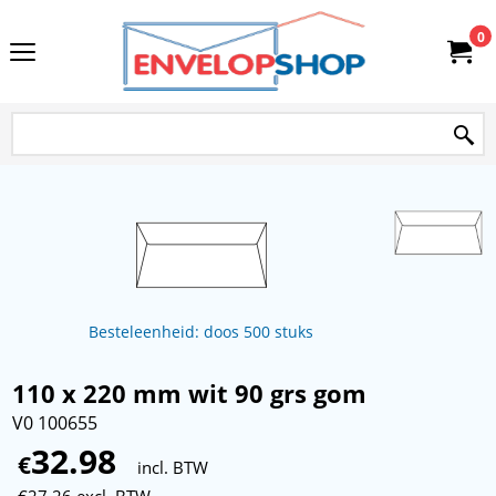
0
Besteleenheid: doos 500 stuks
110 x 220 mm wit 90 grs gom
V0 100655
32.98
€
incl. BTW
€
27.26
excl. BTW