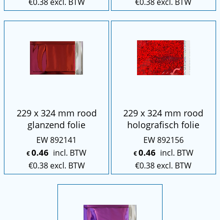
€
0.38
excl. BTW
€
0.38
excl. BTW
229 x 324 mm rood
229 x 324 mm rood
glanzend folie
holografisch folie
EW 892141
EW 892156
0.46
0.46
incl. BTW
incl. BTW
€
€
€
0.38
excl. BTW
€
0.38
excl. BTW