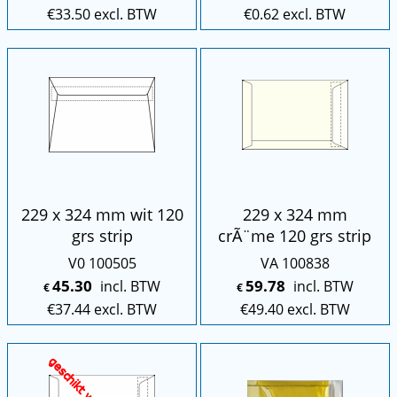
€
33.50
excl. BTW
€
0.62
excl. BTW
229 x 324 mm wit 120
229 x 324 mm
grs strip
crÃ¨me 120 grs strip
V0 100505
VA 100838
45.30
59.78
incl. BTW
incl. BTW
€
€
€
37.44
excl. BTW
€
49.40
excl. BTW