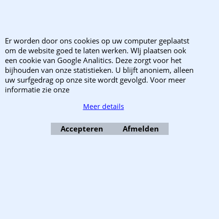
Verzending
Wanneer zijn wij gesloten
Retourzendingen
Er worden door ons cookies op uw computer geplaatst
om de website goed te laten werken. WIj plaatsen ook
Klachten?
een cookie van Google Analitics. Deze zorgt voor het
bijhouden van onze statistieken. U blijft anoniem, alleen
uw surfgedrag op onze site wordt gevolgd. Voor meer
informatie zie onze
Copyright 2003-2025 EnvelopShop. Alle rechten voorbehouden. EnvelopShop is
onderdeel van Webb Trade B.V..
Meer details
Webwinkel gemaakt met ShopFactory webwinkel software.
Accepteren
Afmelden