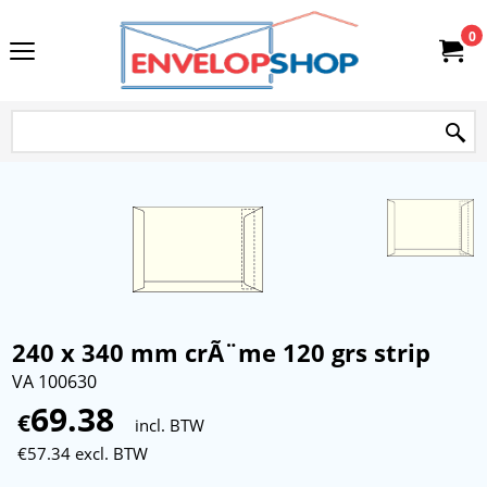
0
240 x 340 mm crÃ¨me 120 grs strip
VA 100630
69.38
€
incl. BTW
€
57.34
excl. BTW