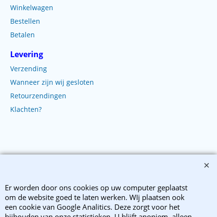
Winkelwagen
Bestellen
Betalen
Levering
Verzending
Wanneer zijn wij gesloten
Retourzendingen
Klachten?
Copyright 2003-2025 EnvelopShop. Alle rechten voorbehouden. EnvelopShop is
onderdeel van Webb Trade B.V..
Er worden door ons cookies op uw computer geplaatst
Webwinkel gemaakt met ShopFactory webwinkel software.
om de website goed te laten werken. WIj plaatsen ook
een cookie van Google Analitics. Deze zorgt voor het
bijhouden van onze statistieken. U blijft anoniem, alleen