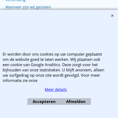
Wanneer zijn wij gesloten
Retourzendingen
Klachten?
Copyright 2003-2025 EnvelopShop. Alle rechten voorbehouden. EnvelopShop is
onderdeel van Webb Trade B.V..
Er worden door ons cookies op uw computer geplaatst
om de website goed te laten werken. WIj plaatsen ook
Webwinkel gemaakt met ShopFactory webwinkel software.
een cookie van Google Analitics. Deze zorgt voor het
bijhouden van onze statistieken. U blijft anoniem, alleen
uw surfgedrag op onze site wordt gevolgd. Voor meer
informatie zie onze
Meer details
Accepteren
Afmelden