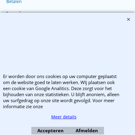
Betalen
Levering
Verzending
Wanneer zijn wij gesloten
Retourzendingen
Klachten?
Er worden door ons cookies op uw computer geplaatst
Copyright 2003-2025 EnvelopShop. Alle rechten voorbehouden. EnvelopShop is
om de website goed te laten werken. WIj plaatsen ook
onderdeel van Webb Trade B.V..
een cookie van Google Analitics. Deze zorgt voor het
bijhouden van onze statistieken. U blijft anoniem, alleen
Webwinkel gemaakt met ShopFactory webwinkel software.
uw surfgedrag op onze site wordt gevolgd. Voor meer
informatie zie onze
Meer details
Accepteren
Afmelden