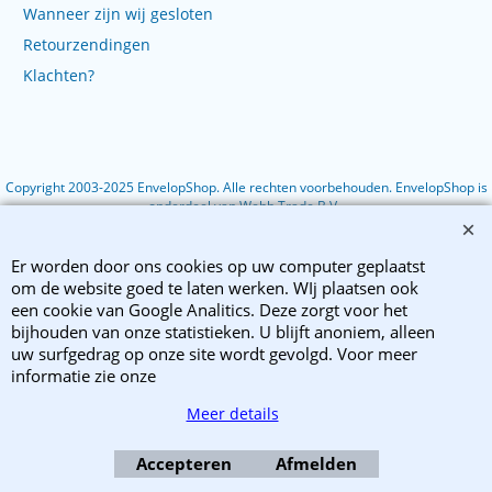
Wanneer zijn wij gesloten
Retourzendingen
Klachten?
Copyright 2003-2025 EnvelopShop. Alle rechten voorbehouden. EnvelopShop is
onderdeel van Webb Trade B.V..
Webwinkel gemaakt met ShopFactory webwinkel software.
Er worden door ons cookies op uw computer geplaatst
om de website goed te laten werken. WIj plaatsen ook
een cookie van Google Analitics. Deze zorgt voor het
bijhouden van onze statistieken. U blijft anoniem, alleen
uw surfgedrag op onze site wordt gevolgd. Voor meer
informatie zie onze
Meer details
Accepteren
Afmelden