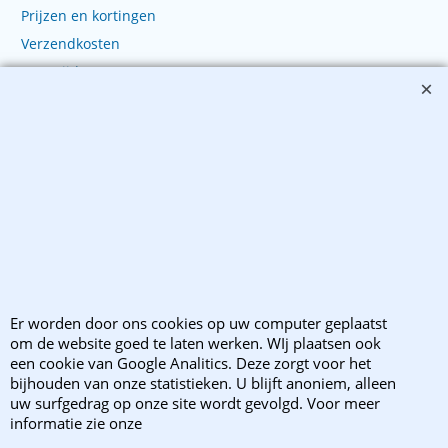
Prijzen en kortingen
Verzendkosten
Levertijd
Bestellen
Winkelwagen
Bestellen
Betalen
Levering
Verzending
Wanneer zijn wij gesloten
Er worden door ons cookies op uw computer geplaatst
Retourzendingen
om de website goed te laten werken. WIj plaatsen ook
Klachten?
een cookie van Google Analitics. Deze zorgt voor het
bijhouden van onze statistieken. U blijft anoniem, alleen
uw surfgedrag op onze site wordt gevolgd. Voor meer
informatie zie onze