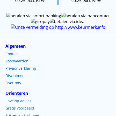
€
0.25
excl. BTW
€
0.25
excl. BTW
Algemeen
Contact
Voorwaarden
Privacy verklaring
Disclaimer
Over ons
Oriënteren
Envelop advies
Gratis voorbeeld
Prijzen en kortingen