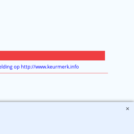
j gesloten
en