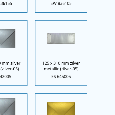
836155
EW 836105
0 mm zilver
125 x 310 mm zilver
(zilver-05)
metallic (zilver-05)
642005
ES 645005