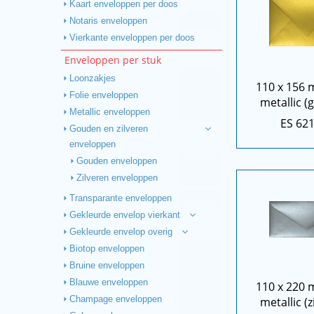
Kaart enveloppen per doos
Notaris enveloppen
Vierkante enveloppen per doos
Enveloppen per stuk
Loonzakjes
110 x 156
Folie enveloppen
metallic (
Metallic enveloppen
ES 62
Gouden en zilveren
enveloppen
Gouden enveloppen
Zilveren enveloppen
Transparante enveloppen
Gekleurde envelop vierkant
Gekleurde envelop overig
Biotop enveloppen
Bruine enveloppen
Blauwe enveloppen
110 x 220 
metallic (z
Champage enveloppen