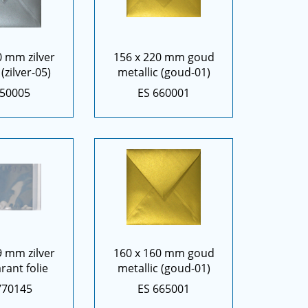
0 mm zilver
156 x 220 mm goud
(zilver-05)
metallic (goud-01)
650005
ES 660001
9 mm zilver
160 x 160 mm goud
rant folie
metallic (goud-01)
770145
ES 665001