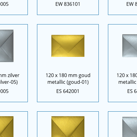
0005
EW 836101
EW 
mm zilver
120 x 180 mm goud
120 x 18
ilver-05)
metallic (goud-01)
metallic 
9005
ES 642001
ES 