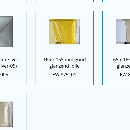
mm zilver
165 x 165 mm goud
165 x 16
ilver-05)
glanzend folie
glanze
5005
EW 875101
EW 