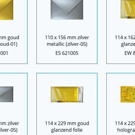
 mm goud
110 x 156 mm zilver
114 x 1
goud-01)
metallic (zilver-05)
glanze
1001
ES 621005
EW 
mm zilver
114 x 229 mm goud
114 x 2
ilver-05)
glanzend folie
holograf