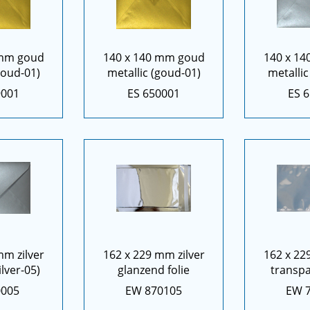
 mm goud
140 x 140 mm goud
140 x 14
goud-01)
metallic (goud-01)
metallic 
9001
ES 650001
ES 
mm zilver
162 x 229 mm zilver
162 x 22
ilver-05)
glanzend folie
transpa
0005
EW 870105
EW 