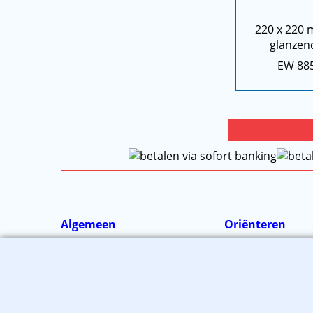
220 x 220 
glanzend
EW 88
Algemeen
Oriënteren
Contact
Envelop advies
Voorwaarden
Gratis voorbeeld
Privacy verklaring
Prijzen en korting
Disclaimer
Verzendkosten