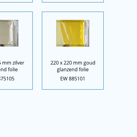
5 mm zilver
220 x 220 mm goud
nd folie
glanzend folie
875105
EW 885101