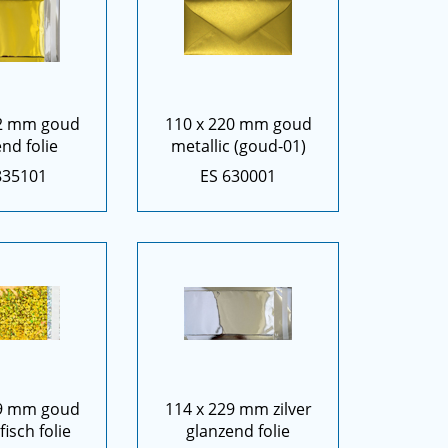
62 mm goud
110 x 220 mm goud
nd folie
metallic (goud-01)
835101
ES 630001
29 mm goud
114 x 229 mm zilver
isch folie
glanzend folie