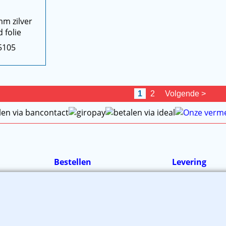
mm zilver
 folie
5105
1
2
Volgende >
Bestellen
Levering
Winkelwagen
Verzending
Bestellen
Wanneer zijn wi
en
Betalen
Retourzending
Klachten?