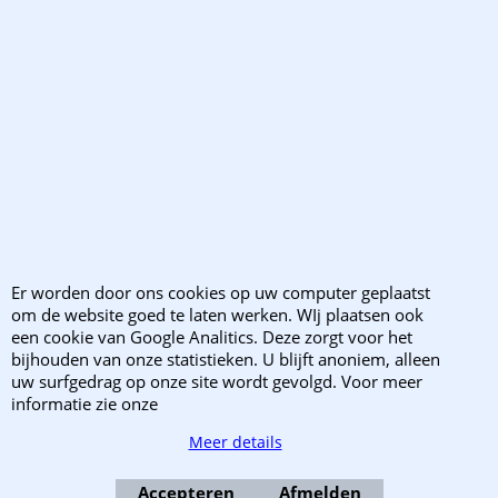
Prijzen en kortingen
Verzendkosten
Levertijd
Bestellen
Winkelwagen
Bestellen
Betalen
Levering
Er worden door ons cookies op uw computer geplaatst
Verzending
om de website goed te laten werken. WIj plaatsen ook
een cookie van Google Analitics. Deze zorgt voor het
Wanneer zijn wij gesloten
bijhouden van onze statistieken. U blijft anoniem, alleen
Retourzendingen
uw surfgedrag op onze site wordt gevolgd. Voor meer
informatie zie onze
Klachten?
Meer details
Accepteren
Afmelden